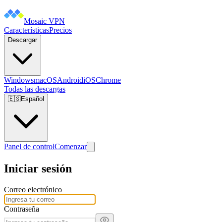
Mosaic VPN
Características
Precios
Descargar
Windows
macOS
Android
iOS
Chrome
Todas las descargas
🇪🇸
Español
Panel de control
Comenzar
Iniciar sesión
Correo electrónico
Contraseña