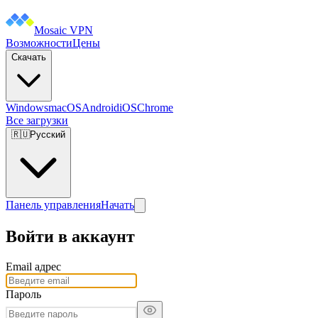
Mosaic VPN
Возможности
Цены
Скачать
Windows
macOS
Android
iOS
Chrome
Все загрузки
🇷🇺
Русский
Панель управления
Начать
Войти в аккаунт
Email адрес
Пароль