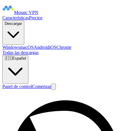
Mosaic VPN
Características
Precios
Descargar
Windows
macOS
Android
iOS
Chrome
Todas las descargas
🇪🇸
Español
Panel de control
Comenzar