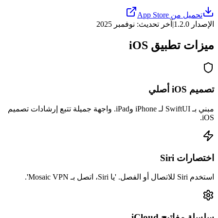
تحميل من App Store
الإصدار 1.2.0
|
آخر تحديث: نوفمبر 2025
ميزات تطبيق iOS
تصميم iOS أصلي
مبني بـ SwiftUI لـ iPhone وiPad. واجهة جميلة تتبع إرشادات تصميم
iOS.
اختصارات Siri
استخدم Siri للاتصال أو الفصل. 'يا Siri، اتصل بـ Mosaic VPN'.
سلسلة مفاتيح iCloud