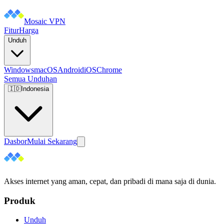
Mosaic VPN
Fitur
Harga
Unduh
Windows
macOS
Android
iOS
Chrome
Semua Unduhan
🇮🇩
Indonesia
Dasbor
Mulai Sekarang
Akses internet yang aman, cepat, dan pribadi di mana saja di dunia.
Produk
Unduh