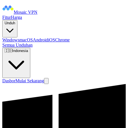
Mosaic VPN
Fitur
Harga
Unduh
Windows
macOS
Android
iOS
Chrome
Semua Unduhan
🇮🇩
Indonesia
Dasbor
Mulai Sekarang