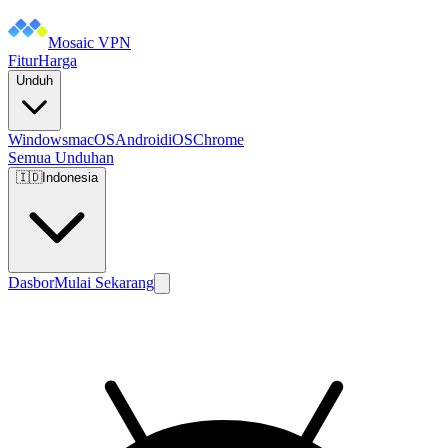
Mosaic VPN
Fitur
Harga
Unduh
Windows
macOS
Android
iOS
Chrome
Semua Unduhan
🇮🇩
Indonesia
Dasbor
Mulai Sekarang