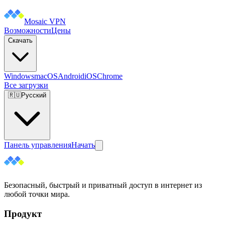
Mosaic VPN
Возможности
Цены
Скачать
Windows
macOS
Android
iOS
Chrome
Все загрузки
🇷🇺
Русский
Панель управления
Начать
Безопасный, быстрый и приватный доступ в интернет из
любой точки мира.
Продукт