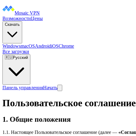
Mosaic VPN
Возможности
Цены
Скачать
Windows
macOS
Android
iOS
Chrome
Все загрузки
🇷🇺
Русский
Панель управления
Начать
Пользовательское соглашение
1. Общие положения
1.1. Настоящее Пользовательское соглашение (далее —
«Согла