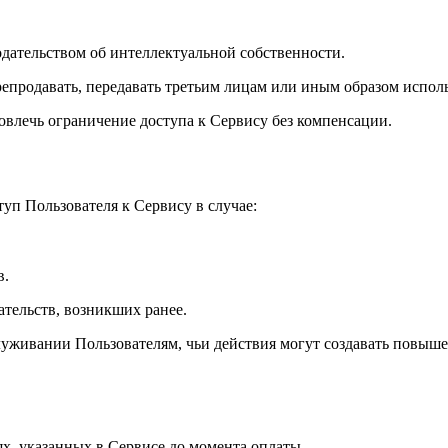
одательством об интеллектуальной собственности.
ерепродавать, передавать третьим лицам или иным образом испол
овлечь ограничение доступа к Сервису без компенсации.
уп Пользователя к Сервису в случае:
в.
ательств, возникших ранее.
бслуживании Пользователям, чьи действия могут создавать повы
ях, указанных в Сервисе до момента оплаты.