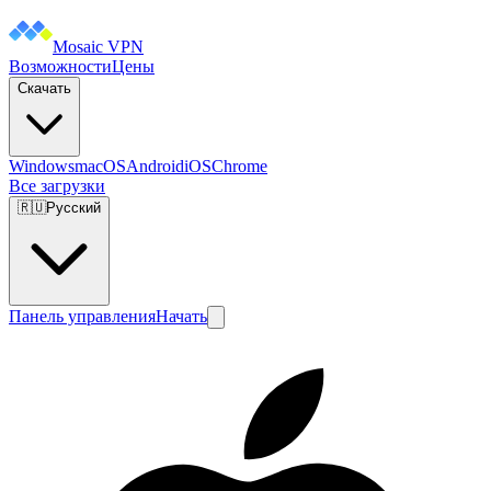
Mosaic VPN
Возможности
Цены
Скачать
Windows
macOS
Android
iOS
Chrome
Все загрузки
🇷🇺
Русский
Панель управления
Начать