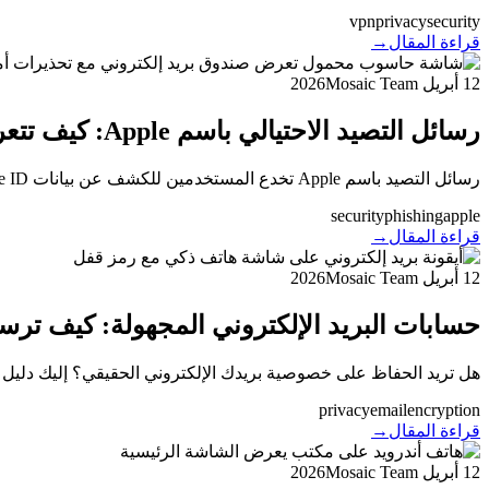
vpn
privacy
security
قراءة المقال
→
12 أبريل 2026
Mosaic Team
رسائل التصيد الاحتيالي باسم Apple: كيف تتعرف عليها وتحمي نفسك
رسائل التصيد باسم Apple تخدع المستخدمين للكشف عن بيانات Apple ID. تعرّف على العلامات التحذيرية وما لا تطلبه Apple أبداً وكيف تبقى آمناً.
security
phishing
apple
قراءة المقال
→
12 أبريل 2026
Mosaic Team
حسابات البريد الإلكتروني المجهولة: كيف تر
هل تريد الحفاظ على خصوصية بريدك الإلكتروني الحقيقي؟ إليك دليل 
privacy
email
encryption
قراءة المقال
→
12 أبريل 2026
Mosaic Team