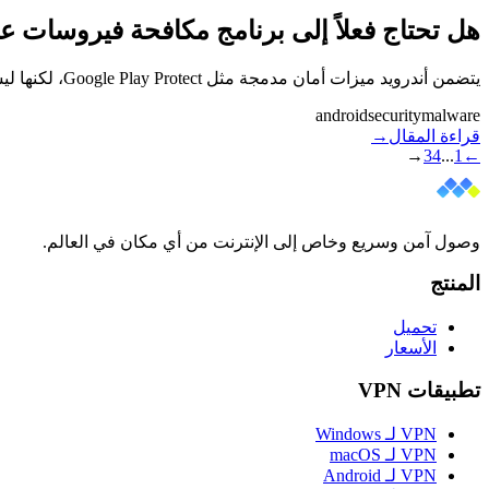
هل تحتاج فعلاً إلى برنامج مكافحة فيروسات ع
يتضمن أندرويد ميزات أمان مدمجة مثل Google Play Protect، لكنها ليست مضمونة بالكامل. تعرّف على الحالات التي تحتاج فيها إلى حماية إضافية وكيف تحافظ على أمان هاتفك.
android
security
malware
قراءة المقال
→
→
3
4
...
1
←
وصول آمن وسريع وخاص إلى الإنترنت من أي مكان في العالم.
المنتج
تحميل
الأسعار
تطبيقات VPN
VPN لـ Windows
VPN لـ macOS
VPN لـ Android