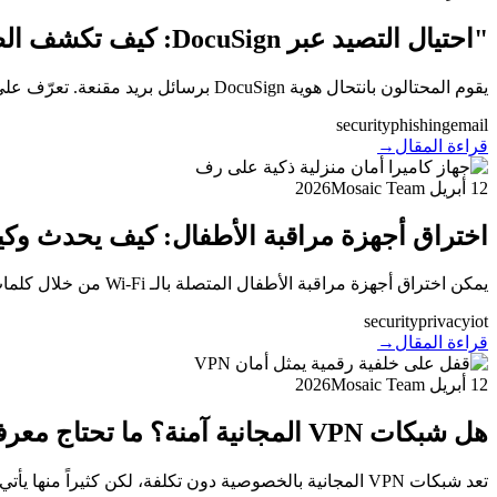
"احتيال التصيد عبر DocuSign: كيف تكشف الطلبات المزيفة قبل النقر"
يقوم المحتالون بانتحال هوية DocuSign برسائل بريد مقنعة. تعرّف على كيفية التعرف على محاولات التصيد وماذا تفعل إذا نقرت وكيف تتحقق من المستندات بأمان.
security
phishing
email
قراءة المقال
→
12 أبريل 2026
Mosaic Team
اختراق أجهزة مراقبة الأطفال: كيف يحدث وك
يمكن اختراق أجهزة مراقبة الأطفال المتصلة بالـ Wi-Fi من خلال كلمات المرور الضعيفة والشبكات غير الآمنة. تعرّف على علامات التحذير وكيفية تأمين جهاز مراقبة طفلك ضد المتطفلين.
security
privacy
iot
قراءة المقال
→
12 أبريل 2026
Mosaic Team
هل شبكات VPN المجانية آمنة؟ ما تحتاج معرفته في 2026
تعد شبكات VPN المجانية بالخصوصية دون تكلفة، لكن كثيراً منها يأتي بمخاطر خفية مثل تسجيل البيانات والبرمجيات الخبيثة وخنق النطاق الترددي. تعرّف على ما يجب الانتباه إليه وكيف تحمي نفسك حقاً.